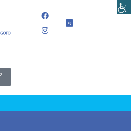
SGOTO
2
5