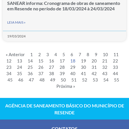
SANEAR informa: Cronograma de obras de saneamento
em Resende no período de 18/03/2024 à 24/03/2024
LEIA MAIS »
19/03/2024
« Anterior
1
2
3
4
5
6
7
8
9
10
11
12
13
14
15
16
17
18
19
20
21
22
23
24
25
26
27
28
29
30
31
32
33
34
35
36
37
38
39
40
41
42
43
44
45
46
47
48
49
50
51
52
53
54
55
Próxima »
AGÊNCIA DE SANEAMENTO BÁSICO DO MUNICÍPIO DE
RESENDE
CONTATOS