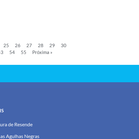
25
26
27
28
29
30
53
54
55
Próxima »
IS
tura de Resende
as Agulhas Negras