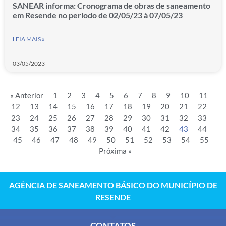
SANEAR informa: Cronograma de obras de saneamento
em Resende no período de 02/05/23 à 07/05/23
LEIA MAIS »
03/05/2023
« Anterior
1
2
3
4
5
6
7
8
9
10
11
12
13
14
15
16
17
18
19
20
21
22
23
24
25
26
27
28
29
30
31
32
33
34
35
36
37
38
39
40
41
42
43
44
45
46
47
48
49
50
51
52
53
54
55
Próxima »
AGÊNCIA DE SANEAMENTO BÁSICO DO MUNICÍPIO DE
RESENDE
CONTATOS