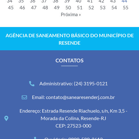
34
35
36
37
38
39
40
41
42
43
44
45
46
47
48
49
50
51
52
53
54
55
Próxima »
AGÊNCIA DE SANEAMENTO BÁSICO DO MUNICÍPIO DE
RESENDE
CONTATOS
Administrativo: (24) 3195-0121
Email: contato@sanearesenderj.com.br
Endereço: Estrada Resende Riachuelo, s/n, Km 3,5 -
Morada da Colina, Resende-RJ
CEP: 27523-000